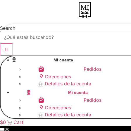
Ir
al
contenido
Search

Mi cuenta

Pedidos
Direcciones
Detalles de la cuenta

Mi cuenta

Pedidos
Direcciones
Detalles de la cuenta
$
0
Cart