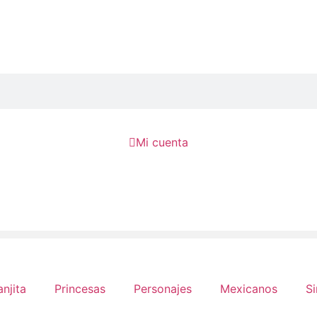

Mi cuenta
anjita
Princesas
Personajes
Mexicanos
Si