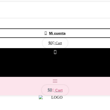

Mi cuenta
$
0
Cart
anjita
Princesas
Personajes
Mexicanos
Sirenita
Pre
$
0
Cart