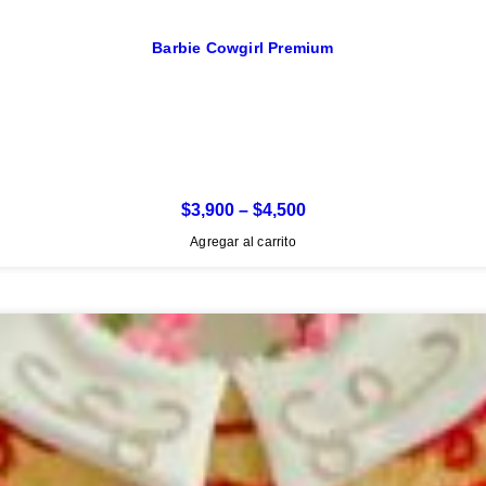
Barbie Cowgirl Premium
$
3,900
–
$
4,500
Price
range:
Este
Agregar al carrito
$3,900
producto
through
tiene
$4,500
múltiples
variantes.
Las
opciones
se
pueden
elegir
en
la
página