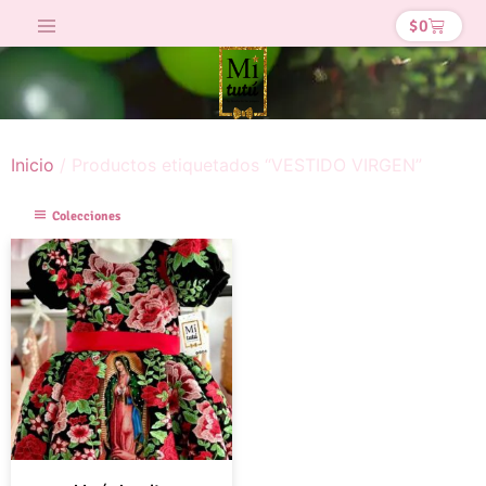
$
0
Inicio
/ Productos etiquetados “VESTIDO VIRGEN”
Colecciones