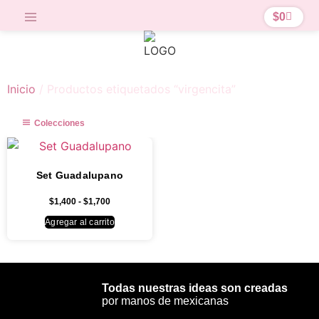
$
0
Inicio
/ Productos etiquetados “virgencita”
Colecciones
Set Guadalupano
$
1,400
-
$
1,700
Agregar al carrito
Todas nuestras ideas son creadas
por manos de mexicanas