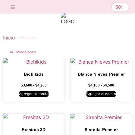
$
0
Inicio
/ Premier
Colecciones
Bichikids
Blanca Nieves Premier
$
3,600
-
$
4,200
$
4,100
-
$
4,500
Agregar al carrito
Agregar al carrito
Fresitas 3D
Sirenita Premier