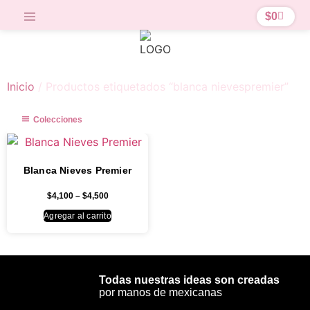
$
0
Inicio
/ Productos etiquetados “blanca nievespremier”
Colecciones
Blanca Nieves Premier
$
4,100
–
$
4,500
Agregar al carrito
Todas nuestras ideas son creadas
por manos de mexicanas