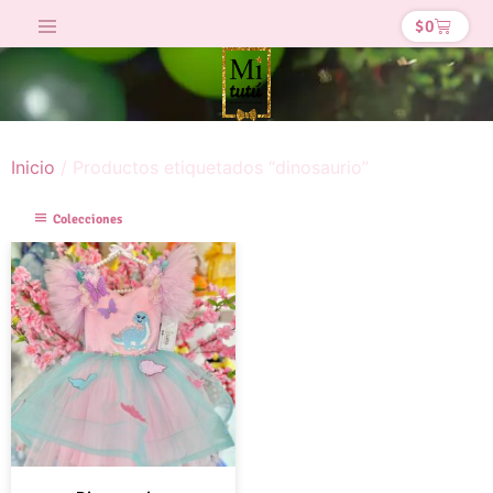
$
0
Inicio
/ Productos etiquetados “dinosaurio”
Colecciones