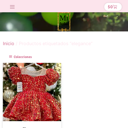
$
0
Inicio
/ Productos etiquetados “elegance”
Colecciones