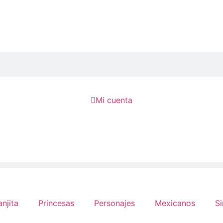

Mi cuenta
anjita
Princesas
Personajes
Mexicanos
Si