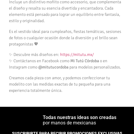
Incluye un distintivo moñito como accesorio, que complementa
el diseño y resalta su esencia divertida y encantadora. Cada
elemento está pensado para lograr un equilibrio entre fantasía,
estilo y originalidad.
Es el vestido ideal para cumpleaños, fiestas temáticas, sesiones
de fotos o cualquier ocasión donde la diversión y el brillo sean
protagonistas 💖
✨ Descubre más diseños en:
https://mitutu.mx/
✨ Contáctanos en Facebook como
Mi Tutú Córdoba
o en
Instagram como
@mitutucordoba
para modelos personalizados.
Creamos cada pieza con amor, y podemos confeccionar tu
modelito con las medidas exactas de tu pequeña para una
experiencia totalmente única.
Todas nuestras ideas son creadas
por manos de mexicanas
SUSCRIBIRTE PARA RECIBIR PROMOCIONES EXCLUSIVAS