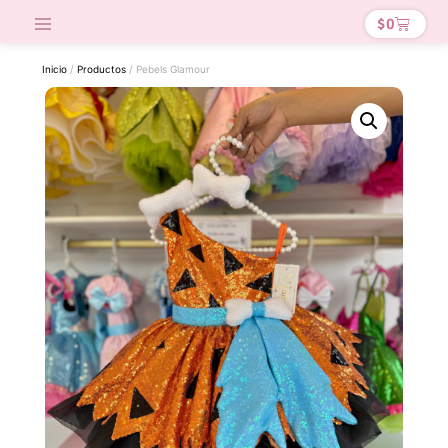
$
0
Inicio
/
Productos
/ Pebels Glamour