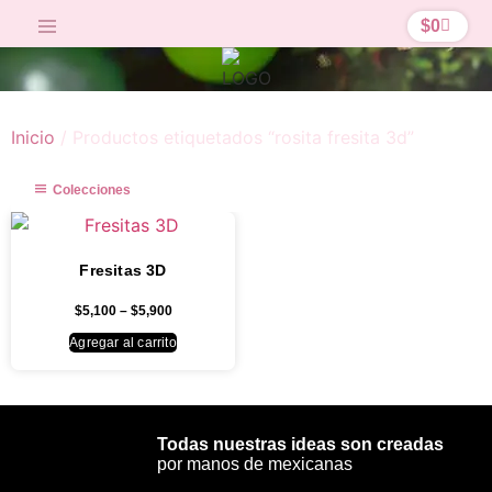
$
0
Inicio
/ Productos etiquetados “rosita fresita 3d”
Colecciones
Fresitas 3D
$
5,100
–
$
5,900
Agregar al carrito
Todas nuestras ideas son creadas
por manos de mexicanas