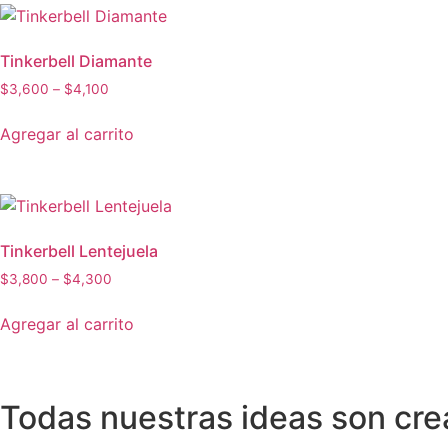
la
variantes.
página
Las
de
Tinkerbell Diamante
opciones
producto
Price
$
3,600
–
$
4,100
se
range:
Este
pueden
$3,600
Agregar al carrito
producto
elegir
through
tiene
en
$4,100
múltiples
la
variantes.
página
Las
de
Tinkerbell Lentejuela
opciones
producto
Price
$
3,800
–
$
4,300
se
range:
Este
pueden
$3,800
Agregar al carrito
producto
elegir
through
tiene
en
$4,300
múltiples
la
variantes.
página
Todas nuestras ideas son cr
Las
de