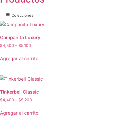
Colecciones
Campanita Luxury
Price
$
4,300
–
$
5,100
range:
Este
$4,300
Agregar al carrito
producto
through
tiene
$5,100
múltiples
variantes.
Las
Tinkerbell Classic
opciones
Price
$
4,400
–
$
5,200
se
range:
Este
pueden
$4,400
Agregar al carrito
producto
elegir
through
tiene
en
$5,200
múltiples