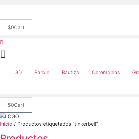
$
0
Cart

3D
Barbie
Bautizo
Ceremonias
Gr
$
0
Cart
Inicio
/ Productos etiquetados “tinkerbell”
Productos