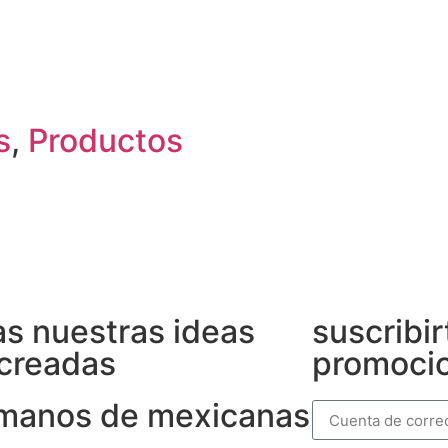
s
,
Productos
s nuestras ideas
suscribir
creadas
promocio
 manos de mexicanas