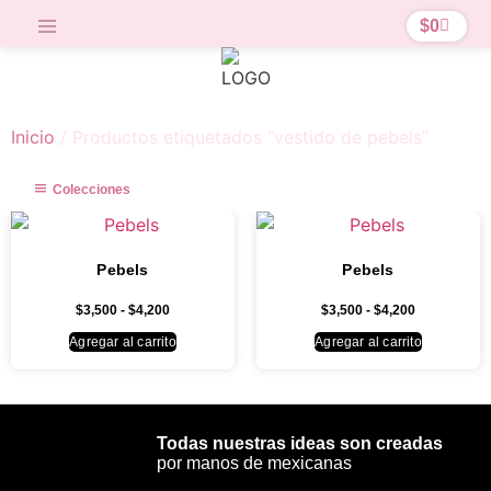
$
0
Inicio
/ Productos etiquetados “vestido de pebels”
Colecciones
Pebels
Pebels
$
3,500
-
$
4,200
$
3,500
-
$
4,200
Agregar al carrito
Agregar al carrito
Todas nuestras ideas son creadas
por manos de mexicanas