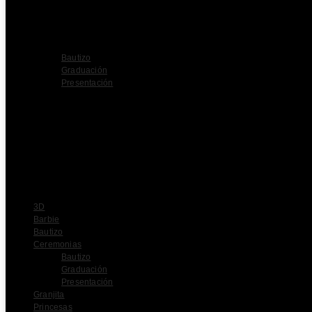
3D
Barbie
Bautizo
Ceremonias
Bautizo
Graduación
Presentación
Granjita
Princesas
Personajes
Mexicanos
Sirenita
Preguntas frecuentes
Sobre nosotros
Contacto
3D
Barbie
Bautizo
Ceremonias
Bautizo
Graduación
Presentación
Granjita
Princesas