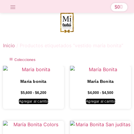
$
0
Inicio
/ Productos etiquetados “vestido maría bonita”
Colecciones
Maria bonita
María Bonita
$
5,600
-
$
6,200
$
4,000
-
$
4,500
Agregar al carrito
Agregar al carrito