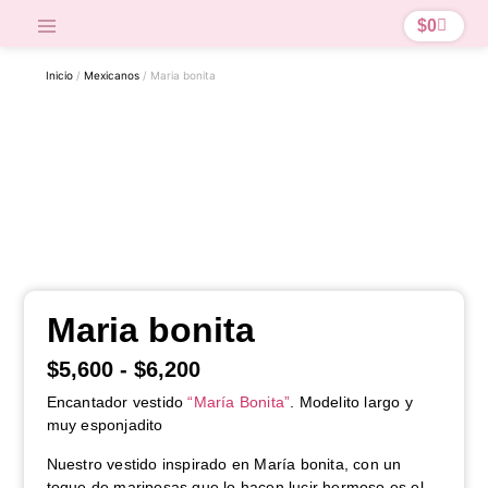
$
0
Inicio
/
Mexicanos
/ Maria bonita
Maria bonita
$
5,600
-
$
6,200
Encantador vestido
“María Bonita”
. Modelito largo y
muy esponjadito
Nuestro vestido inspirado en María bonita, con un
toque de mariposas que lo hacen lucir hermoso es el