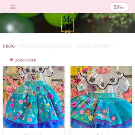
$
0
Inicio
/ Productos etiquetados “vestido mirabel”
Colecciones