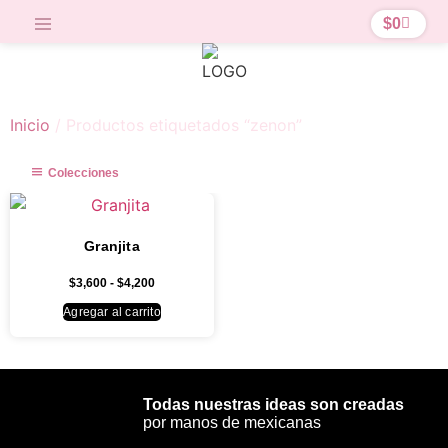
$
0
Inicio
/ Productos etiquetados “zenon”
Colecciones
Granjita
$
3,600
-
$
4,200
Agregar al carrito
Todas nuestras ideas son creadas
por manos de mexicanas