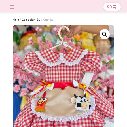
$
0
Inicio
/
Colección-3D
/ Granjita