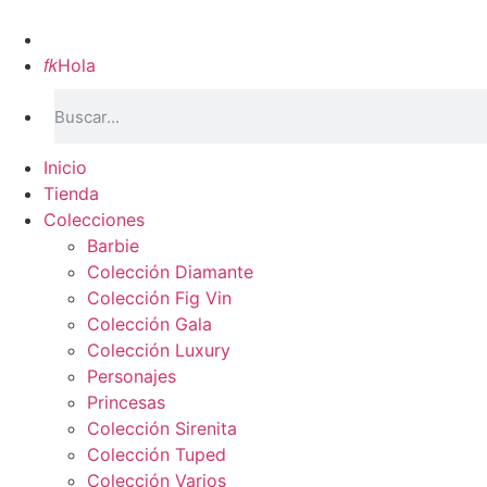
Inicio

Hola
Inicio
Tienda
Colecciones
Barbie
Colección Diamante
Colección Fig Vin
Colección Gala
Colección Luxury
Personajes
Princesas
Colección Sirenita
Colección Tuped
Colección Varios