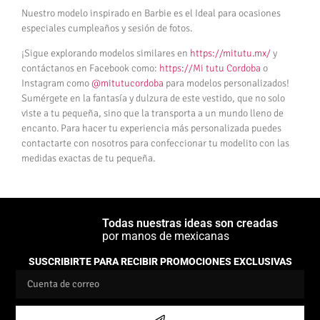
Nuestro modelo inspirado en Barbie es el Ideal para ocasiones
especiales cumpleaños y sesión de fotos.
¡Sigue explorando modelos similares en
https://mitutu.mx/
y
contáctanos en Facebook como:
https://Mi tutu Cordoba
o
Instagram como
@mitutucordoba
para modelos personalizados!
Sumérgete en la fantasía y dulzura de este vestido, que no solo
viste a tu pequeña, sino que la transporta a un mundo lleno de
encanto. Para hacer tu experiencia más personalizada puedes
contactarte con nosotros para confeccionar tu modelito con las
medidas exactas de tu pequeña.
Todas nuestras ideas son creadas
por manos de mexicanas
SUSCRIBIRTE PARA RECIBIR PROMOCIONES EXCLUSIVAS