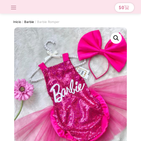
$
0
Inicio
/
Barbie
/ Barbie Romper