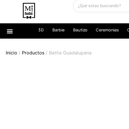
3D
Barbie
Bautizo
Ceremonias
Inicio
/
Productos
/ Batita Guadalupana