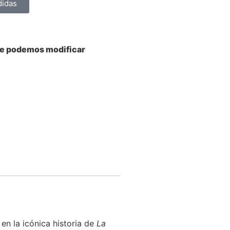
didas
ue podemos modificar
en la icónica historia de
La