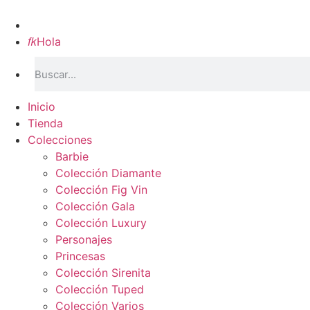
Inicio

Hola
Inicio
Tienda
Colecciones
Barbie
Colección Diamante
Colección Fig Vin
Colección Gala
Colección Luxury
Personajes
Princesas
Colección Sirenita
Colección Tuped
Colección Varios