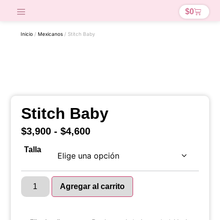
$
0
Inicio
/
Mexicanos
/ Stitch Baby
Stitch Baby
$
3,900
-
$
4,600
Talla
Agregar al carrito