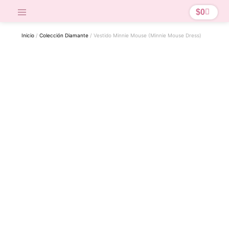
$
0
Inicio
/
Colección Diamante
/ Vestido Minnie Mouse (Minnie Mouse Dress)