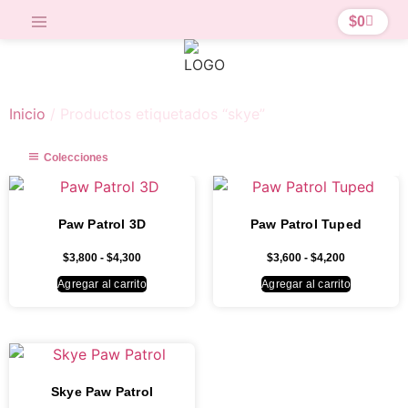
$
0
Inicio
/ Productos etiquetados “skye”
Colecciones
Paw Patrol 3D
Paw Patrol Tuped
$
3,800
-
$
4,300
$
3,600
-
$
4,200
Agregar al carrito
Agregar al carrito
Skye Paw Patrol