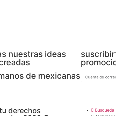
s nuestras ideas
suscribir
creadas
promocio
 manos de mexicanas
utu derechos
Busqueda