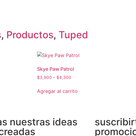
s
,
Productos
,
Tuped
Skye Paw Patrol
$
3,900
–
$
4,300
Agregar al carrito
s nuestras ideas
suscribir
creadas
promocio