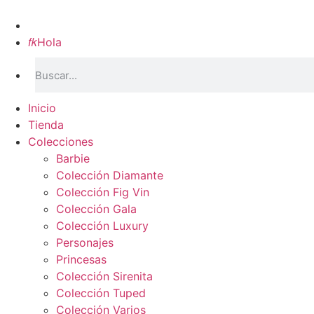
Inicio

Hola
Inicio
Tienda
Colecciones
Barbie
Colección Diamante
Colección Fig Vin
Colección Gala
Colección Luxury
Personajes
Princesas
Colección Sirenita
Colección Tuped
Colección Varios